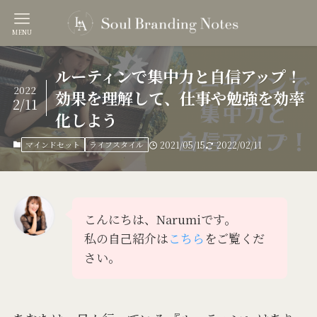
MENU
ルーティンで集中力と自信アップ！
2022
効果を理解して、仕事や勉強を効率
2/11
化しよう
マインドセット
ライフスタイル
2021/05/15
2022/02/11
こんにちは、Narumiです。
私の自己紹介は
こちら
をご覧くだ
さい。