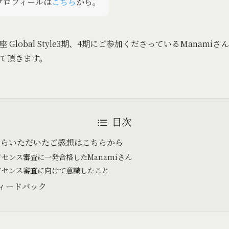
プロフィールは
こちら
から。
Global Style3期、4期にご参加くださっているManam
て頂きます。
目次
んからいただいたご感想はこちらから
アドセンス審査に一発合格したManamiさん
アドセンス審査に向けて意識したこと
フィードバック