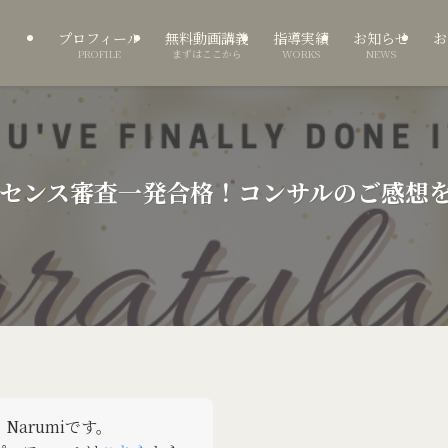
プロフィール
無料動画講義
指導実績
お知らせ
お
PROFILE
まずはここから
WORKS
NEWS
eアドセンス審査一発合格！コンサルのご感想
Narumiです。