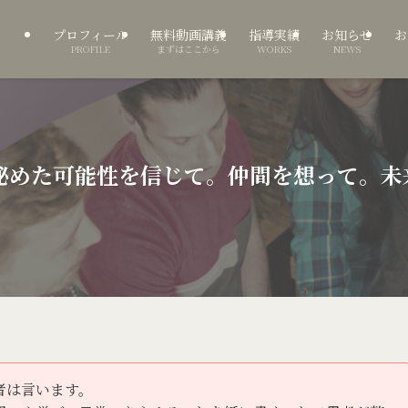
プロフィール
無料動画講義
指導実績
お知らせ
お
PROFILE
まずはここから
WORKS
NEWS
の中に秘めた可能性を信じて。仲間を想って。
者は言います。